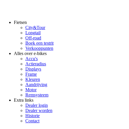
Fietsen
City&Tour
Footer
Longtail
main
Off-road
Boek een testrit
Verkooppunten
Alles over e-bikes
Accu's
Actieradius
Displays
Frame
Kleuren
Aandrijving
Motor
Remsysteem
Extra links
Dealer login
Dealer worden
Historie
Contact