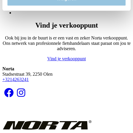
pagina
Page
2
Paginering
Page
3
Volgende
pagina
Vind je verkooppunt
Ook bij jou in de buurt is er een vast en zeker Norta verkooppunt.
Ons netwerk van profesionnele fietshandelaars staat paraat om jou te
adviseren.
Vind je verkooppunt
Norta
Stadsestraat 39, 2250 Olen
+3214263241