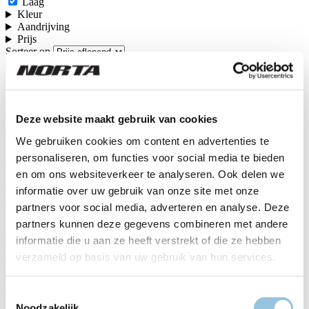
Laag
Kleur
Aandrijving
Prijs
Sorteer op
Wis alle filters
De Norta fietsen
Deze website maakt gebruik van cookies
We gebruiken cookies om content en advertenties te
B-5050 MY26
personaliseren, om functies voor social media te bieden
€ 5.799,00
en om ons websiteverkeer te analyseren. Ook delen we
informatie over uw gebruik van onze site met onze
B-5040 MY26
partners voor social media, adverteren en analyse. Deze
€ 5.299,00
partners kunnen deze gegevens combineren met andere
informatie die u aan ze heeft verstrekt of die ze hebben
B-5010 MY26
verzameld op basis van uw gebruik van hun services.
€ 4.899,00
Toestemmingsselectie
Noodzakelijk
B-4040 MY26