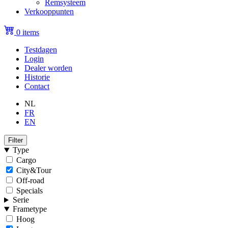
Remsysteem
Verkooppunten
0 items
Testdagen
Login
Topmenu
Dealer worden
(niet
Historie
Contact
ingelogd)
NL
FR
EN
Filter
Type
Cargo
City&Tour
Off-road
Specials
Serie
Frametype
Hoog