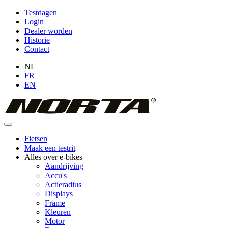
Overslaan
Testdagen
en
Login
Topmenu
naar
Dealer worden
(niet
de
Historie
inhoud
Contact
ingelogd)
gaan
NL
FR
EN
Fietsen
Maak een testrit
Hoofdnavigatie
Alles over e-bikes
Aandrijving
Accu's
Actieradius
Displays
Frame
Kleuren
Motor