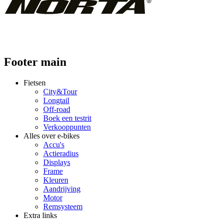
Footer main
Fietsen
City&Tour
Longtail
Off-road
Boek een testrit
Verkooppunten
Alles over e-bikes
Accu's
Actieradius
Displays
Frame
Kleuren
Aandrijving
Motor
Remsysteem
Extra links