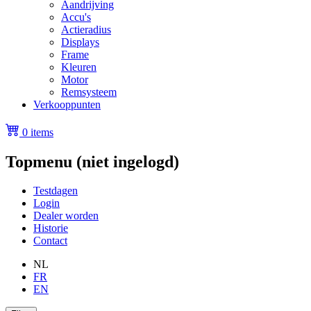
Aandrijving
Accu's
Actieradius
Displays
Frame
Kleuren
Motor
Remsysteem
Verkooppunten
0 items
Topmenu (niet ingelogd)
Testdagen
Login
Dealer worden
Historie
Contact
NL
FR
EN