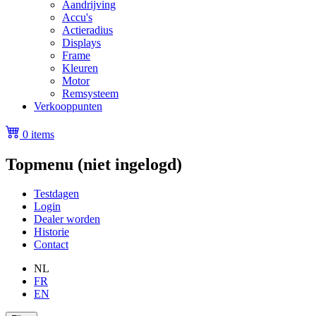
Aandrijving
Accu's
Actieradius
Displays
Frame
Kleuren
Motor
Remsysteem
Verkooppunten
0 items
Topmenu (niet ingelogd)
Testdagen
Login
Dealer worden
Historie
Contact
NL
FR
EN