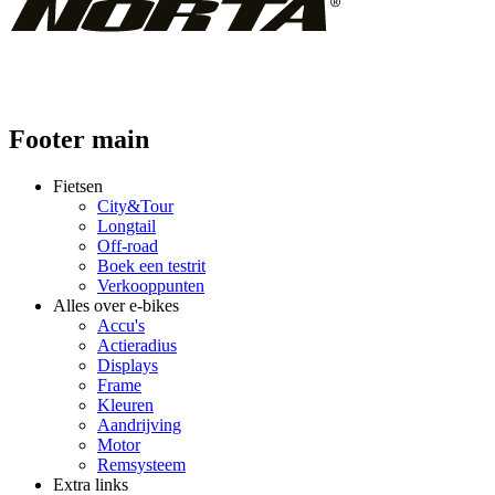
Footer main
Fietsen
City&Tour
Longtail
Off-road
Boek een testrit
Verkooppunten
Alles over e-bikes
Accu's
Actieradius
Displays
Frame
Kleuren
Aandrijving
Motor
Remsysteem
Extra links