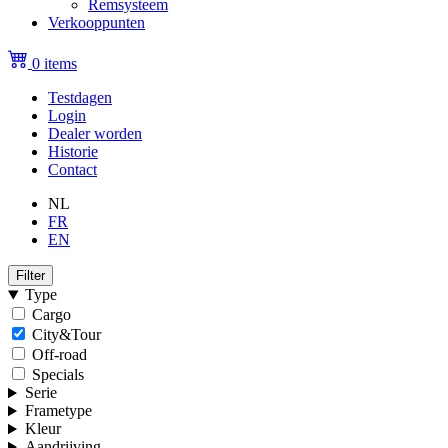
Remsysteem
Verkooppunten
0 items
Testdagen
Login
Topmenu
Dealer worden
(niet
Historie
Contact
ingelogd)
NL
FR
EN
Filter
Type
Cargo
City&Tour
Off-road
Specials
Serie
Frametype
Kleur
Aandrijving