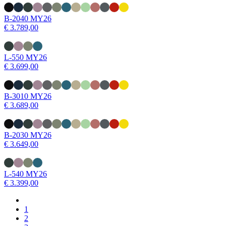
B-2040 MY26
€ 3.789,00
L-550 MY26
€ 3.699,00
B-3010 MY26
€ 3.689,00
B-2030 MY26
€ 3.649,00
L-540 MY26
€ 3.399,00
Vorige
pagina
Page
1
Paginering
Huidige
2