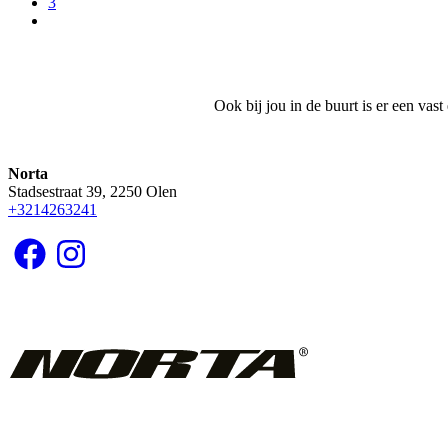
pagina
Page
3
Volgende
pagina
Ook bij jou in de buurt is er een vas
Norta
Stadsestraat 39, 2250 Olen
+3214263241