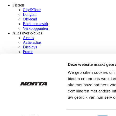
Fietsen
City&Tour
Footer
Longtail
main
Off-road
Boek een testrit
Verkooppunten
Alles over e-bikes
Accu's
Actieradius
Displays
Frame
Kleuren
Aandrijving
Deze website maakt gebru
Motor
Remsysteem
We gebruiken cookies om c
Extra links
bieden en om ons websitev
Dealer login
Dealer worden
site met onze partners vo
Historie
combineren met andere inf
Contact
uw gebruik van hun servic
Algemene voorwaarden
Cookies
Footer
Privacy policy
menu