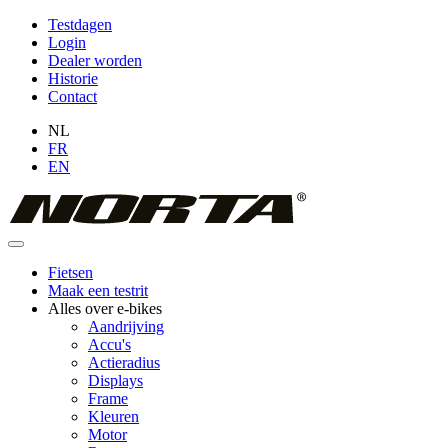
Overslaan
Testdagen
en
Login
Topmenu
naar
Dealer worden
(niet
de
Historie
inhoud
Contact
ingelogd)
gaan
NL
FR
EN
Fietsen
Maak een testrit
Hoofdnavigatie
Alles over e-bikes
Aandrijving
Accu's
Actieradius
Displays
Frame
Kleuren
Motor