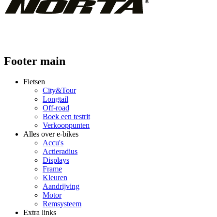
Footer main
Fietsen
City&Tour
Longtail
Off-road
Boek een testrit
Verkooppunten
Alles over e-bikes
Accu's
Actieradius
Displays
Frame
Kleuren
Aandrijving
Motor
Remsysteem
Extra links