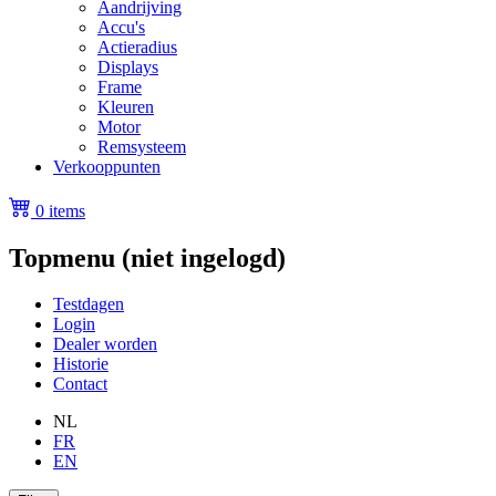
Aandrijving
Accu's
Actieradius
Displays
Frame
Kleuren
Motor
Remsysteem
Verkooppunten
0 items
Topmenu (niet ingelogd)
Testdagen
Login
Dealer worden
Historie
Contact
NL
FR
EN