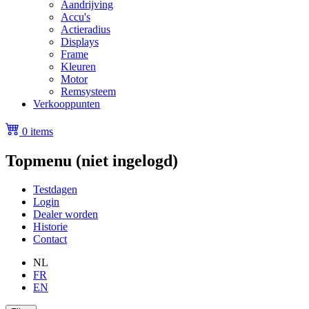
Aandrijving
Accu's
Actieradius
Displays
Frame
Kleuren
Motor
Remsysteem
Verkooppunten
0 items
Topmenu (niet ingelogd)
Testdagen
Login
Dealer worden
Historie
Contact
NL
FR
EN