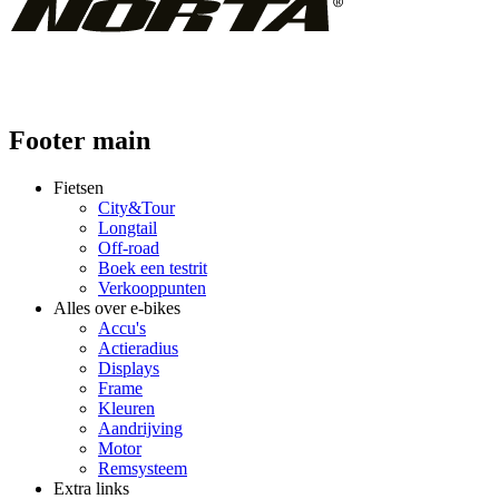
Footer main
Fietsen
City&Tour
Longtail
Off-road
Boek een testrit
Verkooppunten
Alles over e-bikes
Accu's
Actieradius
Displays
Frame
Kleuren
Aandrijving
Motor
Remsysteem
Extra links