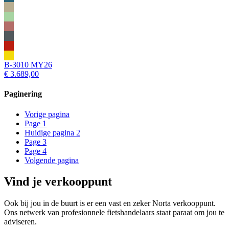
B-3010 MY26
€ 3.689,00
Paginering
Vorige pagina
Page
1
Huidige pagina
2
Page
3
Page
4
Volgende pagina
Vind je verkooppunt
Ook bij jou in de buurt is er een vast en zeker Norta verkooppunt.
Ons netwerk van profesionnele fietshandelaars staat paraat om jou te
adviseren.