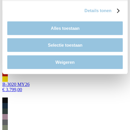
€ 3.989,00
Details tonen
Alles toestaan
Selectie toestaan
Weigeren
B-3020 MY26
€ 3.799,00