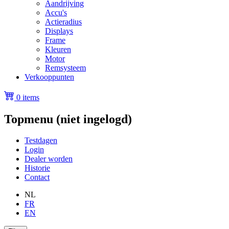
Aandrijving
Accu's
Actieradius
Displays
Frame
Kleuren
Motor
Remsysteem
Verkooppunten
0 items
Topmenu (niet ingelogd)
Testdagen
Login
Dealer worden
Historie
Contact
NL
FR
EN