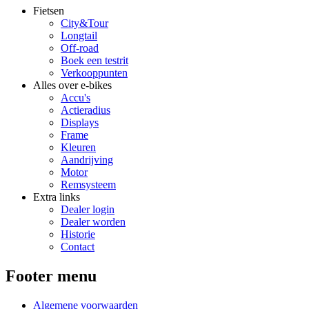
Fietsen
City&Tour
Longtail
Off-road
Boek een testrit
Verkooppunten
Alles over e-bikes
Accu's
Actieradius
Displays
Frame
Kleuren
Aandrijving
Motor
Remsysteem
Extra links
Dealer login
Dealer worden
Historie
Contact
Footer menu
Algemene voorwaarden