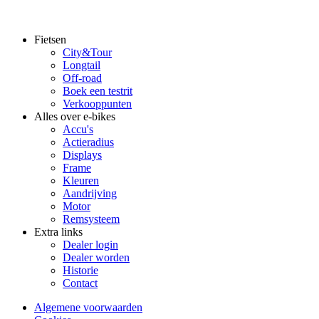
Fietsen
City&Tour
Footer
Longtail
main
Off-road
Boek een testrit
Verkooppunten
Alles over e-bikes
Accu's
Actieradius
Displays
Frame
Kleuren
Aandrijving
Motor
Remsysteem
Extra links
Dealer login
Dealer worden
Historie
Contact
Algemene voorwaarden