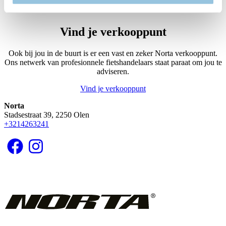
Page
4
Volgende
pagina
Vind je verkooppunt
Ook bij jou in de buurt is er een vast en zeker Norta verkooppunt.
Ons netwerk van profesionnele fietshandelaars staat paraat om jou te
adviseren.
Vind je verkooppunt
Norta
Stadsestraat 39, 2250 Olen
+3214263241