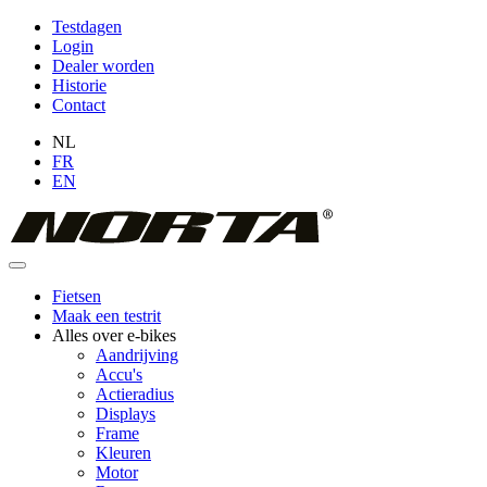
Overslaan
Testdagen
en
Login
Topmenu
naar
Dealer worden
(niet
de
Historie
inhoud
Contact
ingelogd)
gaan
NL
FR
EN
Fietsen
Maak een testrit
Hoofdnavigatie
Alles over e-bikes
Aandrijving
Accu's
Actieradius
Displays
Frame
Kleuren
Motor