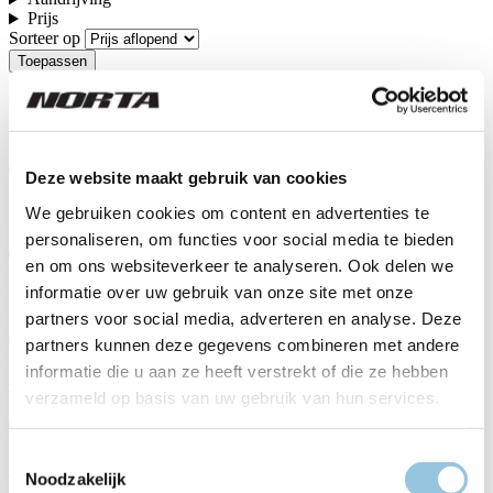
Prijs
Sorteer op
De Norta fietsen
Deze website maakt gebruik van cookies
C-7050 MY26
We gebruiken cookies om content en advertenties te
€ 6.390,00
personaliseren, om functies voor social media te bieden
en om ons websiteverkeer te analyseren. Ook delen we
C-7040 MY26
informatie over uw gebruik van onze site met onze
€ 5.890,00
partners voor social media, adverteren en analyse. Deze
partners kunnen deze gegevens combineren met andere
B-5050 MY26
informatie die u aan ze heeft verstrekt of die ze hebben
€ 5.799,00
verzameld op basis van uw gebruik van hun services.
B-5040 MY26
Toestemmingsselectie
€ 5.299,00
Noodzakelijk