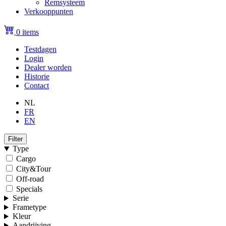
Remsysteem
Verkooppunten
0 items
Testdagen
Login
Topmenu
Dealer worden
(niet
Historie
Contact
ingelogd)
NL
FR
EN
Filter
Type
Cargo
City&Tour
Off-road
Specials
Serie
Frametype
Kleur
Aandrijving