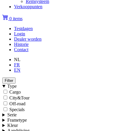
Remsysteem
Verkooppunten
0 items
Testdagen
Login
Topmenu
Dealer worden
(niet
Historie
Contact
ingelogd)
NL
FR
EN
Filter
Type
Cargo
City&Tour
Off-road
Specials
Serie
Frametype
Kleur
Aandrijving