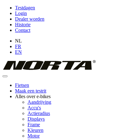
Overslaan
Testdagen
en
Login
Topmenu
naar
Dealer worden
(niet
de
Historie
inhoud
Contact
ingelogd)
gaan
NL
FR
EN
Fietsen
Maak een testrit
Hoofdnavigatie
Alles over e-bikes
Aandrijving
Accu's
Actieradius
Displays
Frame
Kleuren
Motor