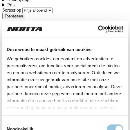
Prijs
Sorteer op
De Norta fietsen
Deze website maakt gebruik van cookies
B-2030 MY26
€ 3.649,00
We gebruiken cookies om content en advertenties te
personaliseren, om functies voor social media te bieden
en om ons websiteverkeer te analyseren. Ook delen we
L-540 MY26
€ 3.399,00
informatie over uw gebruik van onze site met onze
partners voor social media, adverteren en analyse. Deze
partners kunnen deze gegevens combineren met andere
B-2020 MY26
informatie die u aan ze heeft verstrekt of die ze hebben
€ 3.399,00
verzameld op basis van uw gebruik van hun services.
Summer 620 - OLIVE GREY MY26
Toestemmingsselectie
€ 3.399,00
Noodzakelijk