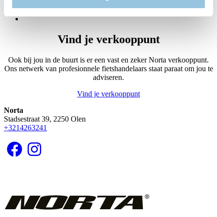
Huidige
3
pagina
Page
4
Volgende
pagina
Vind je verkooppunt
Ook bij jou in de buurt is er een vast en zeker Norta verkooppunt.
Ons netwerk van profesionnele fietshandelaars staat paraat om jou te
adviseren.
Vind je verkooppunt
Norta
Stadsestraat 39, 2250 Olen
+3214263241