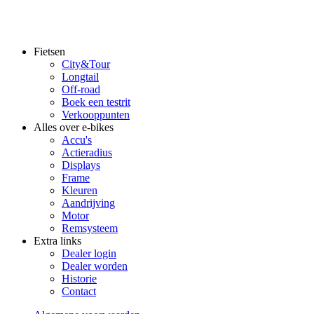
Fietsen
City&Tour
Footer
Longtail
main
Off-road
Boek een testrit
Verkooppunten
Alles over e-bikes
Accu's
Actieradius
Displays
Frame
Kleuren
Aandrijving
Motor
Remsysteem
Extra links
Dealer login
Dealer worden
Historie
Contact