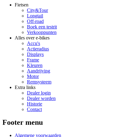
Fietsen
City&Tour
Longtail
Off-road
Boek een testrit
Verkooppunten
Alles over e-bikes
Accu's
Actieradius
Displays
Frame
Kleuren
Aandrijving
Motor
Remsysteem
Extra links
Dealer login
Dealer worden
Historie
Contact
Footer menu
Algemene voorwaarden