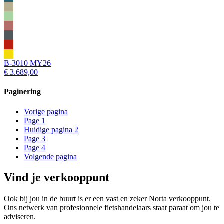
B-3010 MY26
€ 3.689,00
Paginering
Vorige pagina
Page
1
Huidige pagina
2
Page
3
Page
4
Volgende pagina
Vind je verkooppunt
Ook bij jou in de buurt is er een vast en zeker Norta verkooppunt.
Ons netwerk van profesionnele fietshandelaars staat paraat om jou te
adviseren.