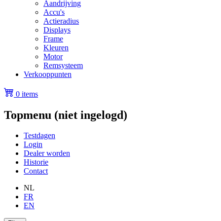
Aandrijving
Accu's
Actieradius
Displays
Frame
Kleuren
Motor
Remsysteem
Verkooppunten
0 items
Topmenu (niet ingelogd)
Testdagen
Login
Dealer worden
Historie
Contact
NL
FR
EN