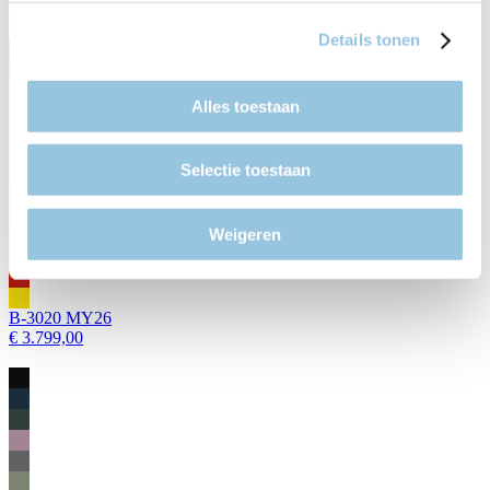
€ 3.989,00
Details tonen
Alles toestaan
Selectie toestaan
Weigeren
B-3020 MY26
€ 3.799,00