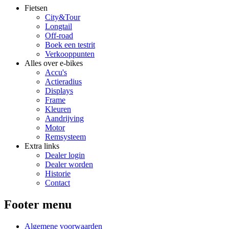
Fietsen
City&Tour
Longtail
Off-road
Boek een testrit
Verkooppunten
Alles over e-bikes
Accu's
Actieradius
Displays
Frame
Kleuren
Aandrijving
Motor
Remsysteem
Extra links
Dealer login
Dealer worden
Historie
Contact
Footer menu
Algemene voorwaarden