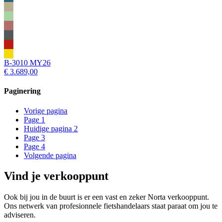
B-3010 MY26
€ 3.689,00
Paginering
Vorige pagina
Page
1
Huidige pagina
2
Page
3
Page
4
Volgende pagina
Vind je verkooppunt
Ook bij jou in de buurt is er een vast en zeker Norta verkooppunt.
Ons netwerk van profesionnele fietshandelaars staat paraat om jou te
adviseren.