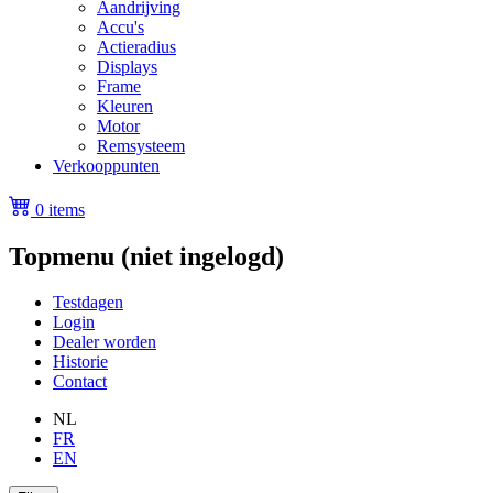
Aandrijving
Accu's
Actieradius
Displays
Frame
Kleuren
Motor
Remsysteem
Verkooppunten
0 items
Topmenu (niet ingelogd)
Testdagen
Login
Dealer worden
Historie
Contact
NL
FR
EN