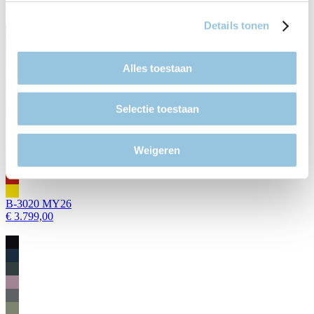
€ 3.989,00
Details tonen
Alles toestaan
Selectie toestaan
Weigeren
B-3020 MY26
€ 3.799,00