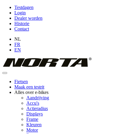
Overslaan
Testdagen
en
Login
Topmenu
naar
Dealer worden
(niet
de
Historie
inhoud
Contact
ingelogd)
gaan
NL
FR
EN
Fietsen
Maak een testrit
Hoofdnavigatie
Alles over e-bikes
Aandrijving
Accu's
Actieradius
Displays
Frame
Kleuren
Motor