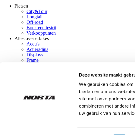
Fietsen
City&Tour
Footer
Longtail
main
Off-road
Boek een testrit
Verkooppunten
Alles over e-bikes
Accu's
Actieradius
Displays
Frame
Kleuren
Aandrijving
Deze website maakt gebru
Motor
Remsysteem
We gebruiken cookies om c
Extra links
bieden en om ons websitev
Dealer login
Dealer worden
site met onze partners vo
Historie
combineren met andere inf
Contact
uw gebruik van hun servic
Algemene voorwaarden
Cookies
Footer
Privacy policy
menu