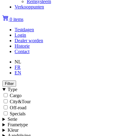
Remsysteem
Verkooppunten
0 items
Testdagen
Login
Topmenu
Dealer worden
(niet
Historie
Contact
ingelogd)
NL
FR
EN
Filter
Type
Cargo
City&Tour
Off-road
Specials
Serie
Frametype
Kleur
Aandrijving