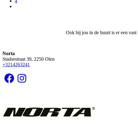
Page
4
Volgende
pagina
Ook bij jou in de buurt is er een vas
Norta
Stadsestraat 39, 2250 Olen
+3214263241