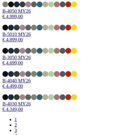
B-4050 MY26
€ 4.999,00
B-5010 MY26
€ 4.899,00
B-3050 MY26
€ 4.699,00
B-4040 MY26
€ 4.499,00
B-4030 MY26
€ 4.349,00
Huidige
1
pagina
Page
2
Paginering
Page
3