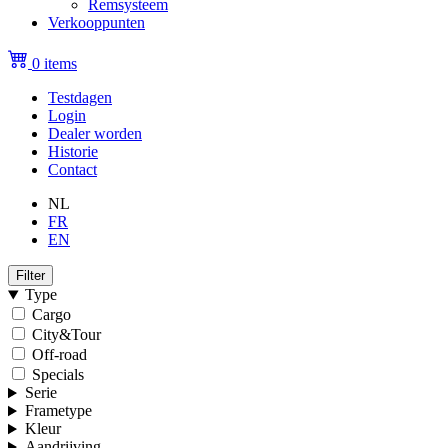
Remsysteem
Verkooppunten
0 items
Testdagen
Login
Topmenu
Dealer worden
(niet
Historie
Contact
ingelogd)
NL
FR
EN
Filter
Type
Cargo
City&Tour
Off-road
Specials
Serie
Frametype
Kleur
Aandrijving