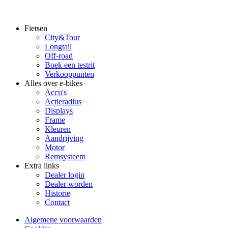
Fietsen
City&Tour
Footer
Longtail
main
Off-road
Boek een testrit
Verkooppunten
Alles over e-bikes
Accu's
Actieradius
Displays
Frame
Kleuren
Aandrijving
Motor
Remsysteem
Extra links
Dealer login
Dealer worden
Historie
Contact
Algemene voorwaarden