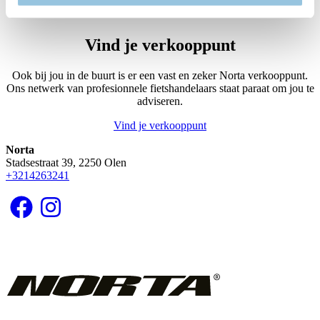
Page
4
Volgende
pagina
Vind je verkooppunt
Ook bij jou in de buurt is er een vast en zeker Norta verkooppunt.
Ons netwerk van profesionnele fietshandelaars staat paraat om jou te
adviseren.
Vind je verkooppunt
Norta
Stadsestraat 39, 2250 Olen
+3214263241