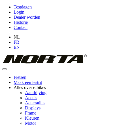
Overslaan
Testdagen
en
Login
Topmenu
naar
Dealer worden
(niet
de
Historie
inhoud
Contact
ingelogd)
gaan
NL
FR
EN
Fietsen
Maak een testrit
Hoofdnavigatie
Alles over e-bikes
Aandrijving
Accu's
Actieradius
Displays
Frame
Kleuren
Motor