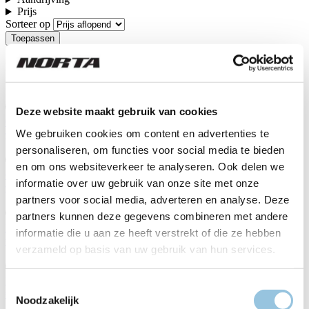
Prijs
Sorteer op
De Norta fietsen
Deze website maakt gebruik van cookies
C-7050 MY26
We gebruiken cookies om content en advertenties te
€ 6.390,00
personaliseren, om functies voor social media te bieden
en om ons websiteverkeer te analyseren. Ook delen we
C-7040 MY26
informatie over uw gebruik van onze site met onze
€ 5.890,00
partners voor social media, adverteren en analyse. Deze
partners kunnen deze gegevens combineren met andere
B-5050 MY26
informatie die u aan ze heeft verstrekt of die ze hebben
€ 5.799,00
verzameld op basis van uw gebruik van hun services.
B-5040 MY26
Toestemmingsselectie
€ 5.299,00
Noodzakelijk