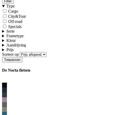
Filter
Type
Cargo
City&Tour
Off-road
Specials
Serie
Frametype
Kleur
Aandrijving
Prijs
Sorteer op
De Norta fietsen