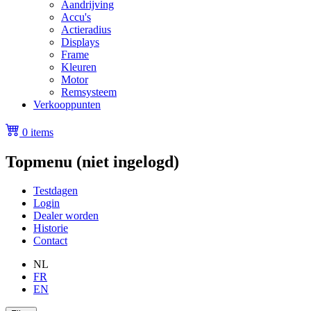
Aandrijving
Accu's
Actieradius
Displays
Frame
Kleuren
Motor
Remsysteem
Verkooppunten
0 items
Topmenu (niet ingelogd)
Testdagen
Login
Dealer worden
Historie
Contact
NL
FR
EN