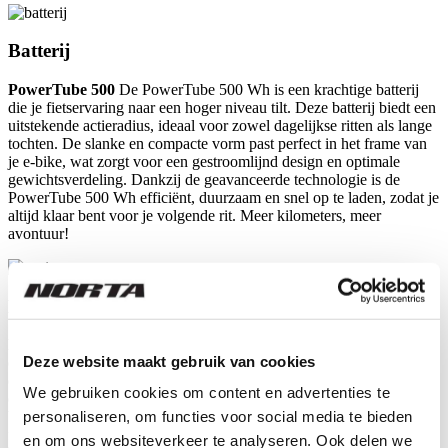
Batterij
PowerTube 500
De PowerTube 500 Wh is een krachtige batterij
die je fietservaring naar een hoger niveau tilt. Deze batterij biedt een
uitstekende actieradius, ideaal voor zowel dagelijkse ritten als lange
tochten. De slanke en compacte vorm past perfect in het frame van
je e-bike, wat zorgt voor een gestroomlijnd design en optimale
gewichtsverdeling. Dankzij de geavanceerde technologie is de
PowerTube 500 Wh efficiënt, duurzaam en snel op te laden, zodat je
altijd klaar bent voor je volgende rit. Meer kilometers, meer
avontuur!
Display
Purion 200
Direct binnen handbereik gemonteerd, zijn alle functies
Deze website maakt gebruik van cookies
eenvoudig met de duim te bedienen. Zo houd je je ogen op de weg
en fiets je veiliger. Vijf toetsen, één display en veel mogelijkheden:
We gebruiken cookies om content en advertenties te
de Purion 200 is verbonden in het smart systeem en verbindt de e-
personaliseren, om functies voor social media te bieden
bike met de e-bike Flow-app. Dit geeft je beschikking over digitale
functies die je gemakkelijk kunt activeren en gebruiken via de app –
en om ons websiteverkeer te analyseren. Ook delen we