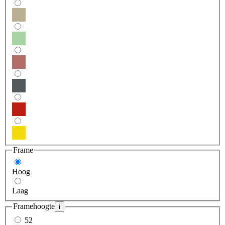
Frame
Hoog
Laag
Framehoogte
i
52