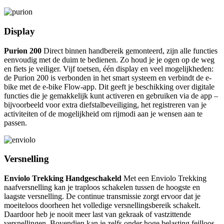
Display
Purion 200
Direct binnen handbereik gemonteerd, zijn alle functies
eenvoudig met de duim te bedienen. Zo houd je je ogen op de weg
en fiets je veiliger. Vijf toetsen, één display en veel mogelijkheden:
de Purion 200 is verbonden in het smart systeem en verbindt de e-
bike met de e-bike Flow-app. Dit geeft je beschikking over digitale
functies die je gemakkelijk kunt activeren en gebruiken via de app –
bijvoorbeeld voor extra diefstalbeveiliging, het registreren van je
activiteiten of de mogelijkheid om rijmodi aan je wensen aan te
passen.
Versnelling
Enviolo Trekking Handgeschakeld
Met een Enviolo Trekking
naafversnelling kan je traploos schakelen tussen de hoogste en
laagste versnelling. De continue transmissie zorgt ervoor dat je
moeiteloos doorheen het volledige versnellingsbereik schakelt.
Daardoor heb je nooit meer last van gekraak of vastzittende
versnellingen. Bovendien kan je zelfs onder hoge belasting feilloos