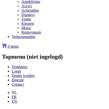
Aandrijving
Accu's
Actieradius
Displays
Frame
Kleuren
Motor
Remsysteem
Verkooppunten
0 items
Topmenu (niet ingelogd)
Testdagen
Login
Dealer worden
Historie
Contact
NL
FR
EN