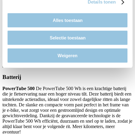
Details tonen
Previous
Volgende
Alles toestaan
Motor
Bosch Active Line Plus 25 km/u
De stille, maar niettemin
Selectie toestaan
krachtige Bosch Active Line Plus drive unit biedt duidelijk extra
rijplezier. Hij staat garant voor soepel bedieningsgemak. Geen
storende bijgeluiden, nauwelijks waarneembare trapweerstand
boven 25 km/u - zo eenvoudig is beleven en ontdekken.
Weigeren
Batterij
PowerTube 500
De PowerTube 500 Wh is een krachtige batterij
die je fietservaring naar een hoger niveau tilt. Deze batterij biedt een
uitstekende actieradius, ideaal voor zowel dagelijkse ritten als lange
tochten. De slanke en compacte vorm past perfect in het frame van
je e-bike, wat zorgt voor een gestroomlijnd design en optimale
gewichtsverdeling. Dankzij de geavanceerde technologie is de
PowerTube 500 Wh efficiënt, duurzaam en snel op te laden, zodat je
altijd klaar bent voor je volgende rit. Meer kilometers, meer
avontuur!